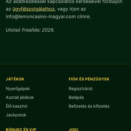
Az adatkezeléssel kapcsolatos kérdéseivel forduljon
az
ügyfélszolgálathoz
, vagy írjon az
info@lemoncasino-magyar.com címre.
Utolsó frissítés: 2026.
JÁTÉKOK
FIÓK ÉS PÉNZÜGYEK
Nyerőgépek
Regisztráció
Asztali játékok
Belépés
Élő kaszinó
Befizetés és kifizetés
Jackpotok
BÓNUSZ ÉS VIP
JOGI