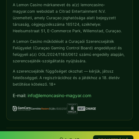
A Lemon Casino márkanevet és a(z) lemoncasino-
magyar.com weboldalt a Citrad Entertainment N.V.
üzemelteti, amely Curaçao joghatósága alatt bejegyzett
társaság, cégjegyzékszáma 165124, székhelye:
Heelsumstraat 51, E-Commerce Park, Willemstad, Curaçao.
A Lemon Casino működését a Curaçaói Szerencsejáték
Felügyelet (Curaçao Gaming Control Board) engedélyezi és
felügyeli a(z) OGL/2024/1183/0612 számú engedély alapján,
szerencsejáték-szolgáltatás nyújtására.
A szerencsejáték függőséget okozhat — kérjük, játssz
felelősséggel. A regisztrációhoz és a játékhoz a 18. életév
betöltése kötelező. 18+
E-mail:
info@lemoncasino-magyar.com
© 2026 Lemon Casino. Minden jog fenntartva. 18+