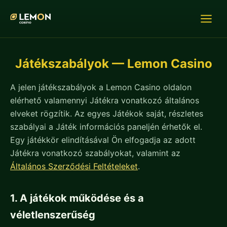
Játékszabályok — Lemon Casino
A jelen játékszabályok a Lemon Casino oldalon
elérhető valamennyi Játékra vonatkozó általános
elveket rögzítik. Az egyes Játékok saját, részletes
szabályai a Játék információs paneljén érhetők el.
Egy játékkör elindításával Ön elfogadja az adott
Játékra vonatkozó szabályokat, valamint az
Általános Szerződési Feltételeket
.
1. A játékok működése és a
véletlenszerűség