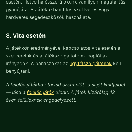
esetén, illetve ha ésszerű okunk van ilyen magatartás
gyanújára. A Játékokban tilos szoftveres vagy
hardveres segédeszközök használata.
8. Vita esetén
A játékkör eredményével kapcsolatos vita esetén a
szervereink és a játékszolgáltatóink naplói az
irányadók. A panaszokat az
ügyfélszolgálatnak
kell
benyújtani.
A felelős játékhoz tartsd szem előtt a saját limitjeidet
— lásd a
felelős játék
oldalt. A játék kizárólag 18
éven felülieknek engedélyezett.