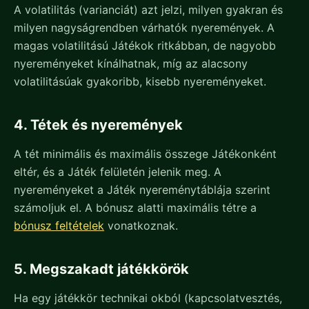
A volatilitás (varianciát) azt jelzi, milyen gyakran és
milyen nagyságrendben várhatók nyeremények. A
magas volatilitású Játékok ritkábban, de nagyobb
nyereményeket kínálhatnak, míg az alacsony
volatilitásúak gyakoribb, kisebb nyereményeket.
4. Tétek és nyeremények
A tét minimális és maximális összege Játékonként
eltér, és a Játék felületén jelenik meg. A
nyereményeket a Játék nyereménytáblája szerint
számoljuk el. A bónusz alatti maximális tétre a
bónusz feltételek
vonatkoznak.
5. Megszakadt játékkörök
Ha egy játékkör technikai okból (kapcsolatvesztés,