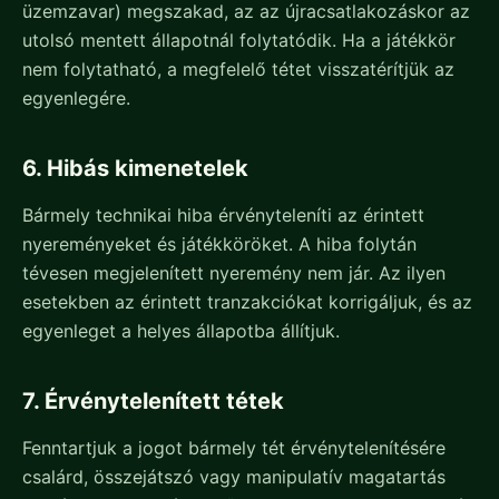
üzemzavar) megszakad, az az újracsatlakozáskor az
utolsó mentett állapotnál folytatódik. Ha a játékkör
nem folytatható, a megfelelő tétet visszatérítjük az
egyenlegére.
6. Hibás kimenetelek
Bármely technikai hiba érvényteleníti az érintett
nyereményeket és játékköröket. A hiba folytán
tévesen megjelenített nyeremény nem jár. Az ilyen
esetekben az érintett tranzakciókat korrigáljuk, és az
egyenleget a helyes állapotba állítjuk.
7. Érvénytelenített tétek
Fenntartjuk a jogot bármely tét érvénytelenítésére
csalárd, összejátszó vagy manipulatív magatartás