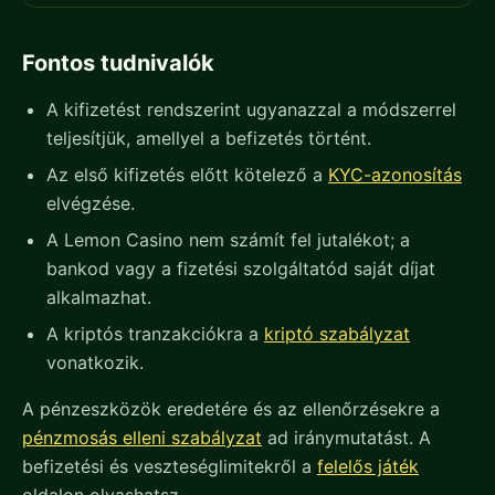
Fontos tudnivalók
A kifizetést rendszerint ugyanazzal a módszerrel
teljesítjük, amellyel a befizetés történt.
Az első kifizetés előtt kötelező a
KYC-azonosítás
elvégzése.
A Lemon Casino nem számít fel jutalékot; a
bankod vagy a fizetési szolgáltatód saját díjat
alkalmazhat.
A kriptós tranzakciókra a
kriptó szabályzat
vonatkozik.
A pénzeszközök eredetére és az ellenőrzésekre a
pénzmosás elleni szabályzat
ad iránymutatást. A
befizetési és veszteséglimitekről a
felelős játék