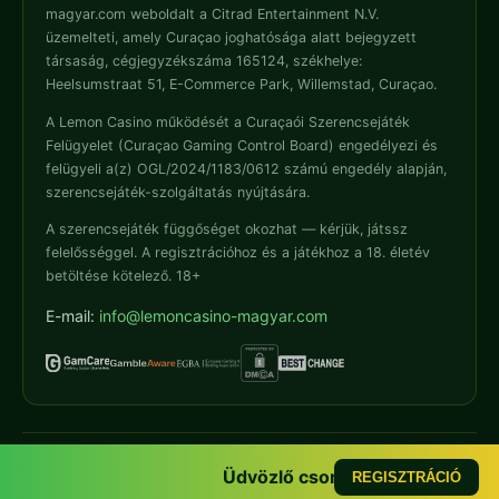
magyar.com weboldalt a Citrad Entertainment N.V.
üzemelteti, amely Curaçao joghatósága alatt bejegyzett
társaság, cégjegyzékszáma 165124, székhelye:
Heelsumstraat 51, E-Commerce Park, Willemstad, Curaçao.
A Lemon Casino működését a Curaçaói Szerencsejáték
Felügyelet (Curaçao Gaming Control Board) engedélyezi és
felügyeli a(z) OGL/2024/1183/0612 számú engedély alapján,
szerencsejáték-szolgáltatás nyújtására.
A szerencsejáték függőséget okozhat — kérjük, játssz
felelősséggel. A regisztrációhoz és a játékhoz a 18. életév
betöltése kötelező. 18+
E-mail:
info@lemoncasino-magyar.com
© 2026 Lemon Casino. Minden jog fenntartva. 18+
Üdvözlő csomag — akár 1450 HUF
REGISZTRÁCIÓ