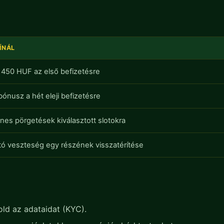
ÍNÁL
1450 HUF az első befizetésre
ónusz a hét eleji befizetésre
nes pörgetések kiválasztott slotokra
tó veszteség egy részének visszatérítése
old az adataidat (KYC).