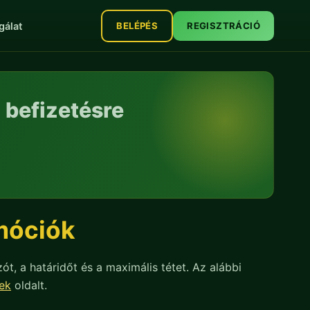
gálat
BELÉPÉS
REGISZTRÁCIÓ
 befizetésre
móciók
t, a határidőt és a maximális tétet. Az alábbi
lek
oldalt.