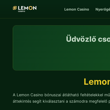
Lemon Casino
Nyerőg
Üdvözlő cso
Lemon
A Lemon Casino bónuszai átlátható feltételekkel műk
áttekintés segít kiválasztani a számodra megfelelő 