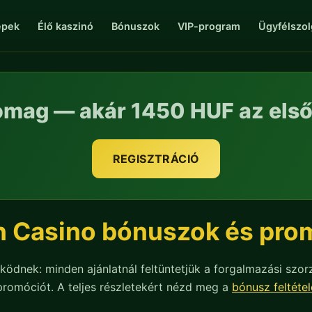
épek
Élő kaszinó
Bónuszok
VIP-program
Ügyfélszol
mag — akár 1450 HUF az első
REGISZTRÁCIÓ
 Casino bónuszok és pro
ödnek: minden ajánlatnál feltüntetjük a forgalmazási szorzó
promóciót. A teljes részletekért nézd meg a
bónusz feltéte