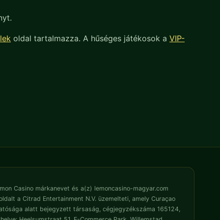
nyt.
lek
oldal tartalmazza. A hűséges játékosok a
VIP-
mon Casino márkanevet és a(z) lemoncasino-magyar.com
ldalt a Citrad Entertainment N.V. üzemelteti, amely Curaçao
atósága alatt bejegyzett társaság, cégjegyzékszáma 165124,
helye: Heelsumstraat 51, E-Commerce Park, Willemstad,